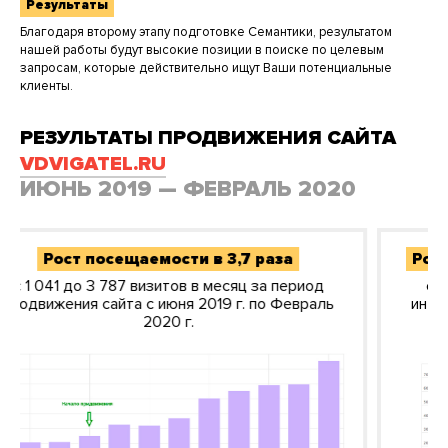
Результаты
Благодаря второму этапу подготовке Семантики, результатом
нашей работы будут высокие позиции в поиске по целевым
запросам, которые действительно ищут Ваши потенциальные
клиенты.
РЕЗУЛЬТАТЫ ПРОДВИЖЕНИЯ САЙТА
VDVIGATEL.RU
ИЮНЬ 2019 — ФЕВРАЛЬ 2020
ещаемости в 3,7 раза
Рост индекса каче
87 визитов в месяц за период
с 20 до 70 балов 
та с июня 2019 г. по Февраль
интернет-магазина с 
2020 г.
20