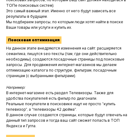
поисковых запросов, по которым Ваш сайт должен находиться в
ТОПе поисковых систем).
Это самый важный этап. Именно от него будут зависеть все
результаты в будущем.
Мы подбираем запросы, по которым люди хотят найти в поиске
Ваши товары или услуги и купить их.
Поисковая оптимизация
На данном этапе внедряются изменения на сайт: расширяется
семантика, пишутся seo-тексты (там, где они действительно
необходимы), создаются посадочные страницы под поисковые
запросы. Для продвижения интернет-магазинов мы делаем
оптимизацию каталога по структуре, фильтрам, посадочным
страницам (с выбранными фильтрами).
Например:
В интернет-магазине есть раздел Телевизоры. Также для
удобства покупателей есть фильтр по диагонали.
Реальные покупатели в поисковике ищут не просто "купить
телевизор", а "телевизоры 42 дюйма".
В данном случае создаются страницы, которые будут отвечать на
данный тип запросов и тогда ваш сайт сможет попасть в ТОП
Яндекса и Гугла.