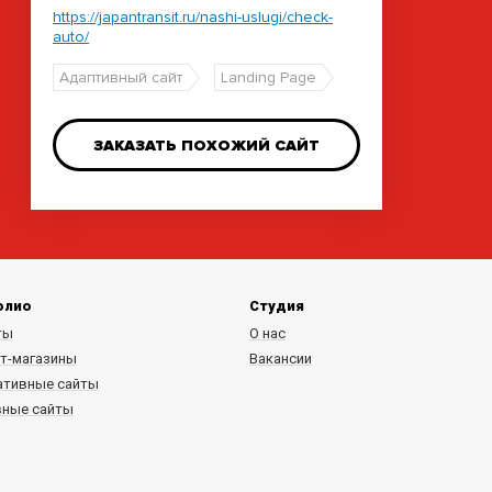
https://japantransit.ru/nashi-uslugi/check-
auto/
Адаптивный сайт
Landing Page
ЗАКАЗАТЬ ПОХОЖИЙ САЙТ
олио
Студия
ты
О нас
т-магазины
Вакансии
ативные сайты
вные сайты